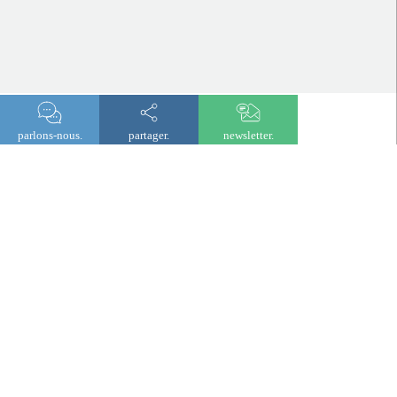
parlons-nous.
partager.
newsletter.
newsletter
© 2026 Lombard Odier
Mentions légales
Politique de confidentialité
Cookies